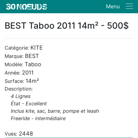
Menu
BEST Taboo 2011 14m² - 500$
KITE
Catégorie:
BEST
Marque:
Taboo
Modèle:
2011
Année:
14m²
Surface:
Description:
4 Lignes
État - Excellent
Inclus kite, sac, barre, pompe et leash
Freeride - intermédiaire
2448
Vues: