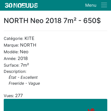
Menu
NORTH Neo 2018 7m² - 650$
KITE
Catégorie:
NORTH
Marque:
Neo
Modèle:
2018
Année:
7m²
Surface:
Description:
État - Excellent
Freeride - Vague
277
Vues: