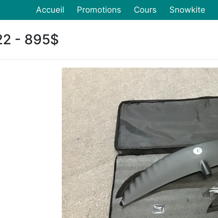
Accueil
Promotions
Cours
Snowkite
22 - 895$