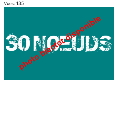
135
Vues: