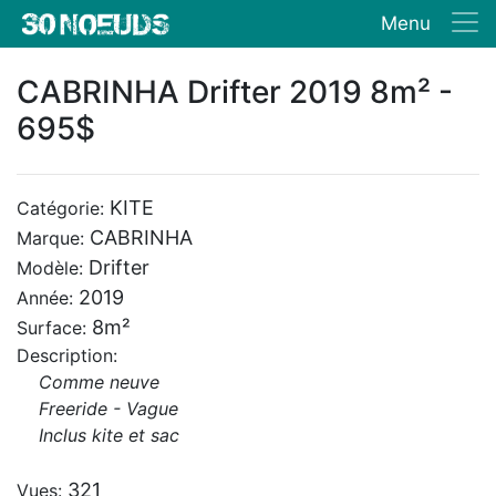
Menu
CABRINHA Drifter 2019 8m² -
695$
KITE
Catégorie:
CABRINHA
Marque:
Drifter
Modèle:
2019
Année:
8m²
Surface:
Description:
Comme neuve
Freeride - Vague
Inclus kite et sac
321
Vues: