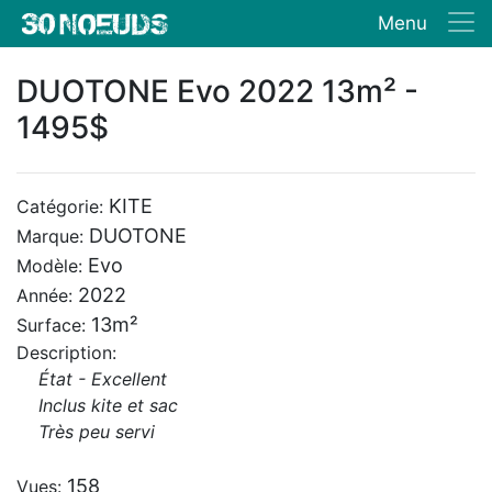
Menu
DUOTONE Evo 2022 13m² -
1495$
KITE
Catégorie:
DUOTONE
Marque:
Evo
Modèle:
2022
Année:
13m²
Surface:
Description:
État - Excellent
Inclus kite et sac
Très peu servi
158
Vues: