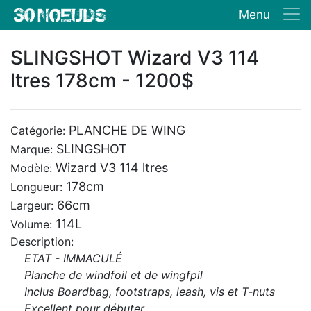
Menu
SLINGSHOT Wizard V3 114
ltres 178cm - 1200$
PLANCHE DE WING
Catégorie:
SLINGSHOT
Marque:
Wizard V3 114 ltres
Modèle:
178cm
Longueur:
66cm
Largeur:
114L
Volume:
Description:
ETAT - IMMACULÉ
Planche de windfoil et de wingfpil
Inclus Boardbag, footstraps, leash, vis et T-nuts
Excellent pour débuter