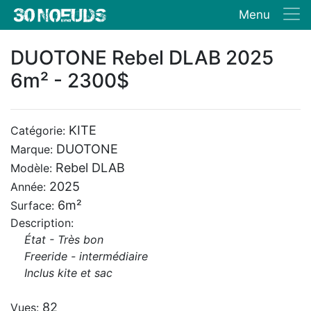
Menu
DUOTONE Rebel DLAB 2025
6m² - 2300$
KITE
Catégorie:
DUOTONE
Marque:
Rebel DLAB
Modèle:
2025
Année:
6m²
Surface:
Description:
État - Très bon
Freeride - intermédiaire
Inclus kite et sac
82
Vues: