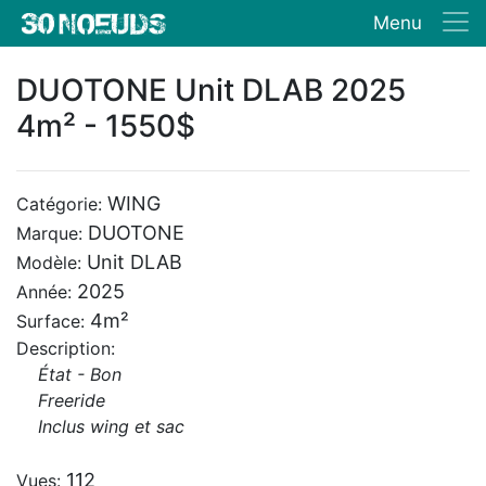
Menu
DUOTONE Unit DLAB 2025
4m² - 1550$
WING
Catégorie:
DUOTONE
Marque:
Unit DLAB
Modèle:
2025
Année:
4m²
Surface:
Description:
État - Bon
Freeride
Inclus wing et sac
112
Vues: