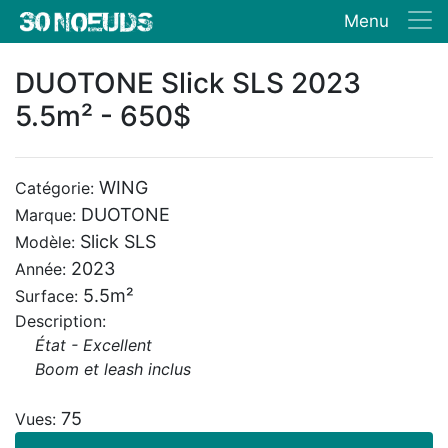
Menu
DUOTONE Slick SLS 2023
5.5m² - 650$
WING
Catégorie:
DUOTONE
Marque:
Slick SLS
Modèle:
2023
Année:
5.5m²
Surface:
Description:
État - Excellent
Boom et leash inclus
75
Vues: